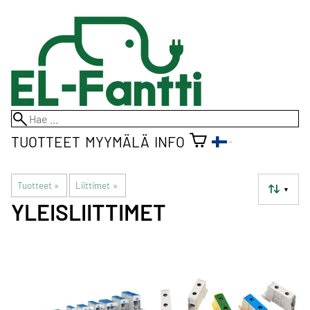
TUOTTEET
MYYMÄLÄ
INFO
Tuotteet
‪»
Liittimet
‪»
▼
YLEISLIITTIMET