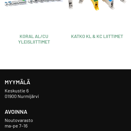
KORAL AL/CU
KATKO KL & KC LIITTIMET
YLEISLIITTIMET
MYYMÄLÄ
Keskustie 6
01900 Nurmijärvi
AVOINNA
Noutovarasto
ma–pe 7–16