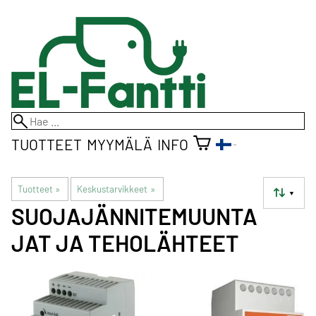
TUOTTEET
MYYMÄLÄ
INFO
Tuotteet
‪»
Keskustarvikkeet
‪»
▼
SUOJAJÄNNITEMUUNTA
JAT JA TEHOLÄHTEET