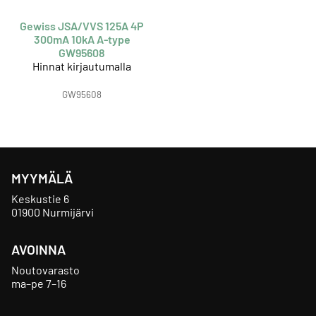
Gewiss JSA/VVS 125A 4P
300mA 10kA A-type
GW95608
Hinnat kirjautumalla
GW95608
MYYMÄLÄ
Keskustie 6
01900 Nurmijärvi
AVOINNA
Noutovarasto
ma–pe 7–16