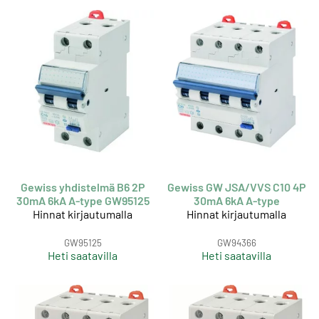
Gewiss yhdistelmä B6 2P
Gewiss GW JSA/VVS C10 4P
30mA 6kA A-type GW95125
30mA 6kA A-type
Hinnat kirjautumalla
Hinnat kirjautumalla
GW95125
GW94366
Heti saatavilla
Heti saatavilla