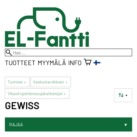
TUOTTEET
MYYMÄLÄ
INFO
Tuotteet
‪»
Keskustarvikkeet
‪»
Vikavirtajohdonsuojakatkaisijat
‪»
▼
GEWISS
RAJAA
▼