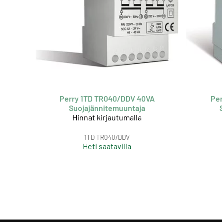
Perry 1TD TR040/DDV 40VA
Pe
Suojajännitemuuntaja
Hinnat kirjautumalla
1TD TR040/DDV
Heti saatavilla