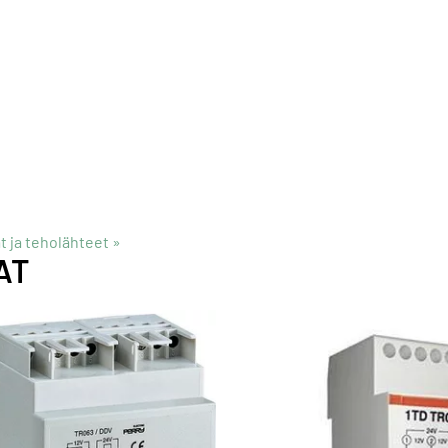
 ja teholähteet
‪»
AT