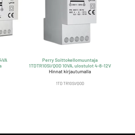
4VA
Perry Soittokellomuuntaja
a
1TDTR10SI/QOD 10VA, ulostulot 4-8-12V
Hinnat kirjautumalla
1TD TR10SI/QOD