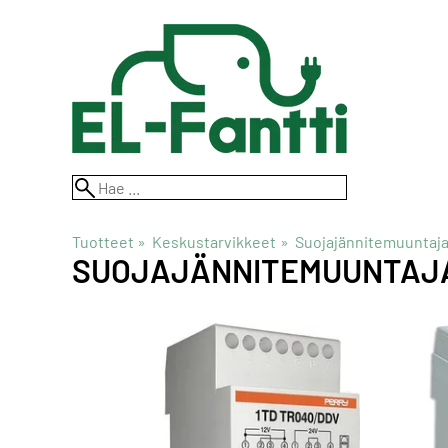
Tuotteet
‪»
Keskustarvikkeet
‪»
Suojajännitemuuntajat
SUOJAJÄNNITEMUUNTAJ