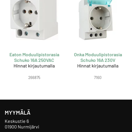
Eaton Moduulipistorasia
Onka Moduulipistorasia
Schuko 16A 250VAC
Schuko 16A 230V
Hinnat kirjautumalla
Hinnat kirjautumalla
266875
7160
MYYMÄLÄ
Keskustie 6
01900 Nurmijärvi