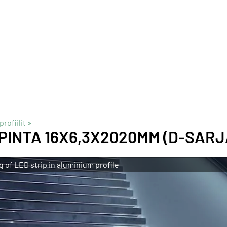
rofiilit
‪»
 PINTA 16X6,3X2020MM (D-SARJ
ng of LED strip in aluminium profile