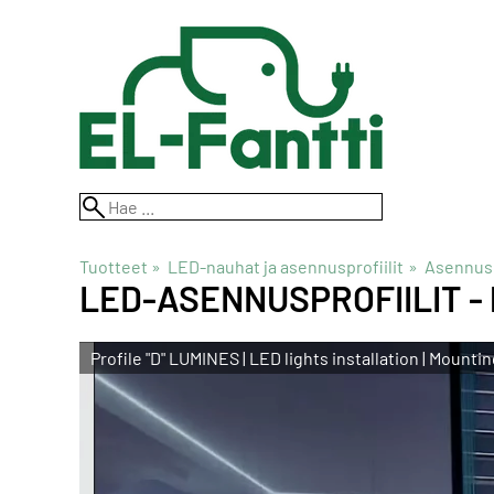
Tuotteet
‪»
LED-nauhat ja asennusprofiilit
‪»
Asennusp
LED-ASENNUSPROFIILIT -
Profile "D" LUMINES | LED lights installation | Mounti