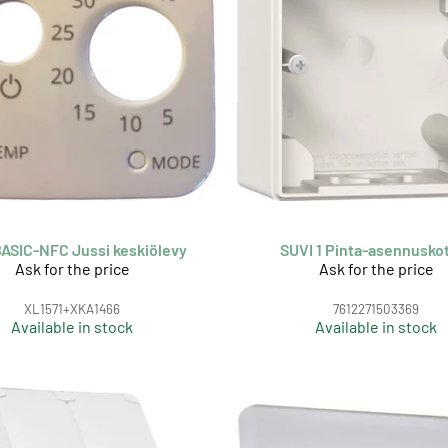
ASIC-NFC Jussi keskiölevy
SUVI 1 Pinta-asennusko
Ask for the price
Ask for the price
XL1571+XKA1466
7612271503369
Available in stock
Available in stock