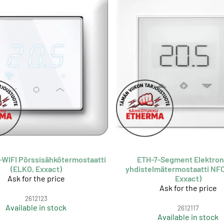
WIFI Pörssisähkötermostaatti
ETH-7-Segment Elektron
(ELKO, Exxact)
yhdistelmätermostaatti NFC
Ask for the price
Exxact)
Ask for the price
2612123
Available in stock
2612117
Available in stock