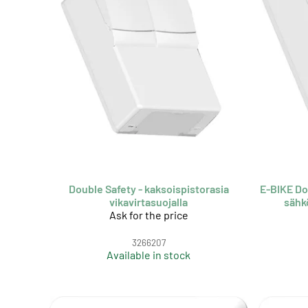
Double Safety - kaksoispistorasia
E-BIKE Do
vikavirtasuojalla
sähk
Ask for the price
3266207
Available in stock