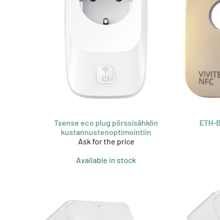
Tsense eco plug pörssisähkön
ETH-B
kustannustenoptimointiin
Ask for the price
Available in stock