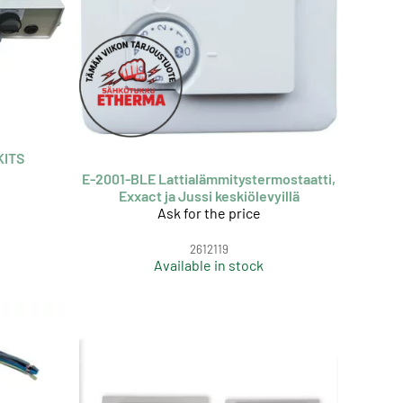
KITS
E-2001-BLE Lattialämmitystermostaatti,
Exxact ja Jussi keskiölevyillä
Ask for the price
2612119
Available in stock