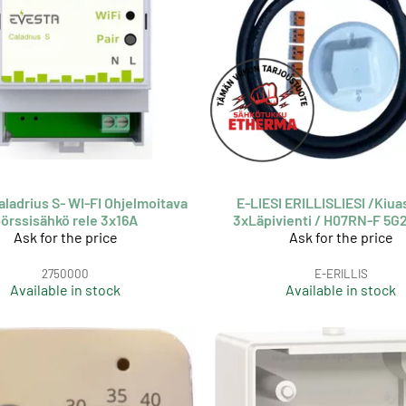
aladrius S- WI-FI Ohjelmoitava
E-LIESI ERILLISLIESI /Kiua
örssisähkö rele 3x16A
3xLäpivienti / H07RN-F 5G2
Ask for the price
Ask for the price
2750000
E-ERILLIS
Available in stock
Available in stock