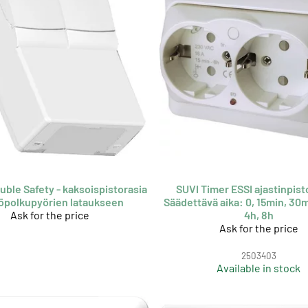
uble Safety - kaksoispistorasia
SUVI Timer ESSI ajastinpist
öpolkupyörien lataukseen
Säädettävä aika: 0, 15min, 30mi
Ask for the price
4h, 8h
Ask for the price
2503403
Available in stock