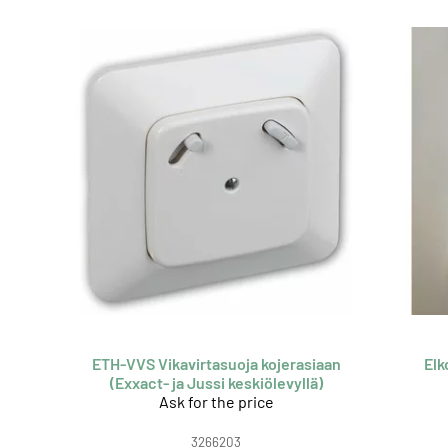
ETH-VVS Vikavirtasuoja kojerasiaan
Elk
(Exxact- ja Jussi keskiölevyllä)
Ask for the price
3266203