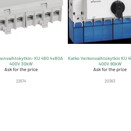
konvaihtokytkin- KU 480 4x80A
Katko Verkonvaihtokytkin KU 4
400V 30kW
400V 90kW
Ask for the price
Ask for the price
22674
20363