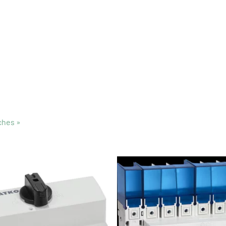
ches
‪»