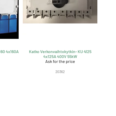
160 4x160A
Katko Verkonvaihtokytkin- KU 4125
4x125A 400V 55kW
Ask for the price
20362