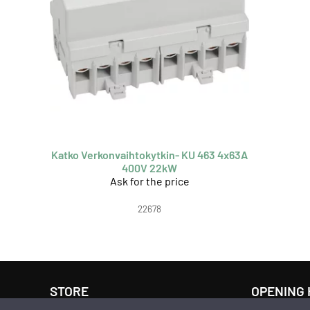
Katko Verkonvaihtokytkin- KU 463 4x63A
400V 22kW
Ask for the price
22678
STORE
OPENING