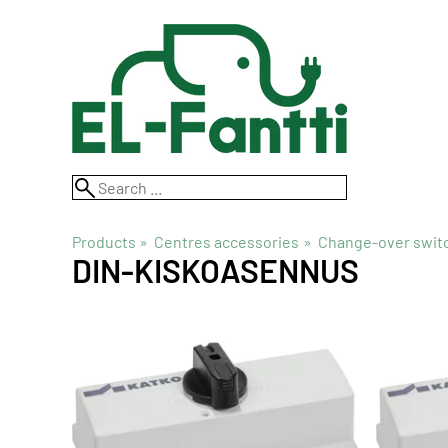
Products
‪»
Centres accessories
‪»
Change-over swit
DIN-KISKOASENNUS