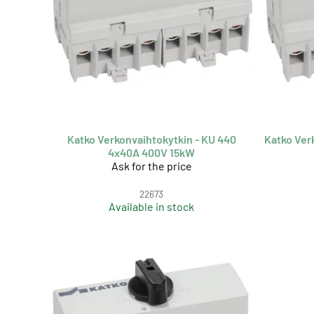
Katko Verkonvaihtokytkin - KU 440
Katko Ver
4x40A 400V 15kW
Ask for the price
22673
Available in stock