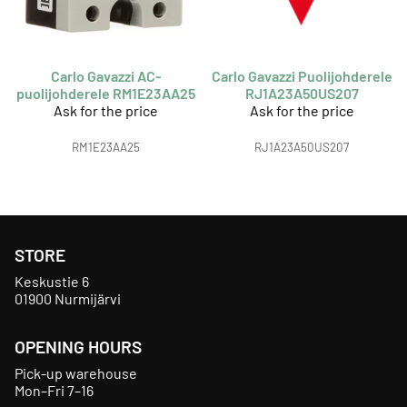
Carlo Gavazzi AC-
Carlo Gavazzi Puolijohderele
puolijohderele RM1E23AA25
RJ1A23A50US207
Ask for the price
Ask for the price
RM1E23AA25
RJ1A23A50US207
STORE
Keskustie 6
01900 Nurmijärvi
OPENING HOURS
Pick-up warehouse
Mon–Fri 7–16