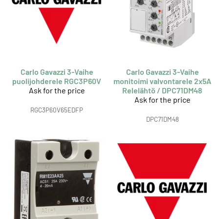
Carlo Gavazzi 3-Vaihe
Carlo Gavazzi 3-Vaihe
puolijohderele RGC3P60V
monitoimi valvontarele 2x5A
Ask for the price
Relelähtö / DPC71DM48
Ask for the price
RGC3P60V65EDFP
DPC71DM48