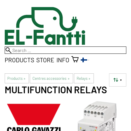
PRODUCTS
STORE
INFO
Products
‪»
Centres accessories
‪»
Relays
‪»
▼
MULTIFUNCTION RELAYS