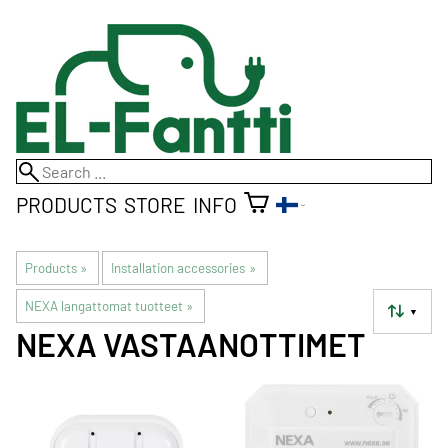
PRODUCTS
STORE
INFO
Products
‪»
Installation accessories
‪»
NEXA langattomat tuotteet
‪»
▼
NEXA VASTAANOTTIMET