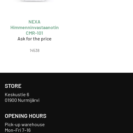
NEXA
Himmenninvastaanotin
CMR-101
Ask for the price
14538
STORE
Keskustie 6
01900 Nurmijärvi
OPENING HOURS
Pick-up warehouse
Mon–Fri 7–16