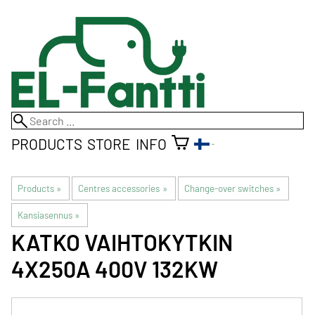
PRODUCTS
STORE
INFO
Products
‪»
Centres accessories
‪»
Change-over switches
‪»
Kansiasennus
‪»
KATKO
VAIHTOKYTKIN
4X250A 400V 132KW