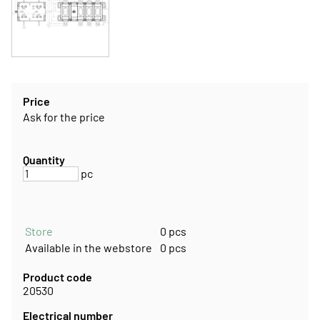
Price
Ask for the price
Quantity
pc
Store
0 pcs
Available in the webstore
0 pcs
Product code
20530
Electrical number