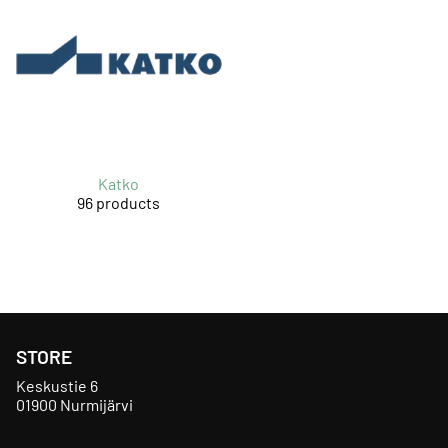
Katko
96 products
STORE
Keskustie 6
01900 Nurmijärvi