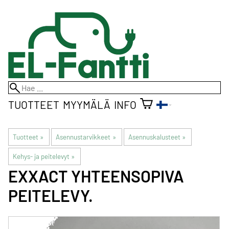
TUOTTEET
MYYMÄLÄ
INFO
Tuotteet
‪»
Asennustarvikkeet
‪»
Asennuskalusteet
‪»
Kehys- ja peitelevyt
‪»
EXXACT YHTEENSOPIVA
PEITELEVY.