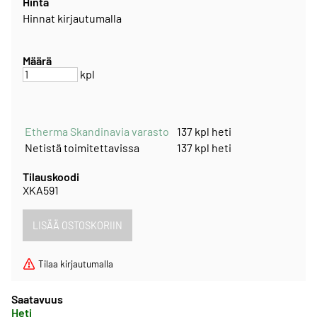
Hinta
Hinnat kirjautumalla
Määrä
kpl
Etherma Skandinavia varasto
137 kpl heti
Netistä toimitettavissa
137 kpl heti
Tilauskoodi
XKA591
Tilaa kirjautumalla
Saatavuus
Heti