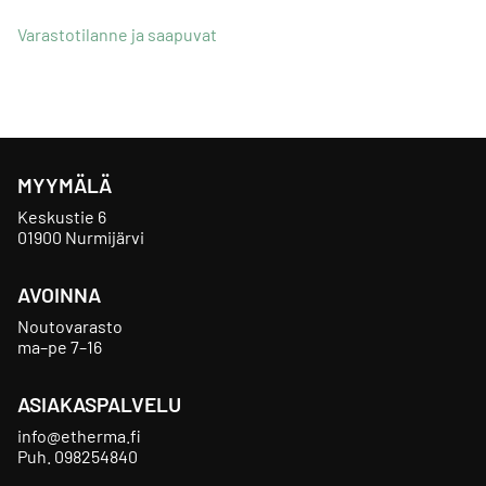
Varastotilanne ja saapuvat
MYYMÄLÄ
Keskustie 6
01900 Nurmijärvi
AVOINNA
Noutovarasto
ma–pe 7–16
ASIAKASPALVELU
info@etherma.fi
Puh.
098254840