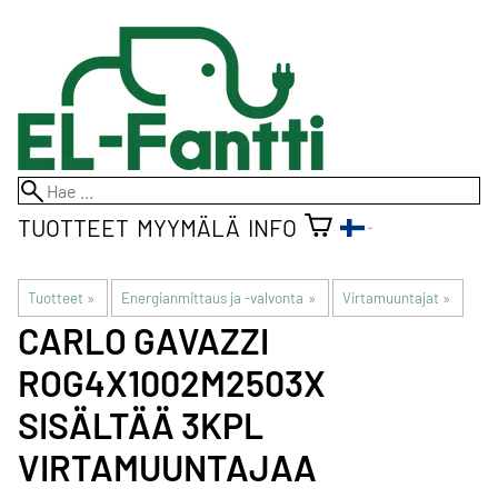
TUOTTEET
MYYMÄLÄ
INFO
Tuotteet
‪»
Energianmittaus ja -valvonta
‪»
Virtamuuntajat
‪»
CARLO GAVAZZI
ROG4X1002M2503X
SISÄLTÄÄ 3KPL
VIRTAMUUNTAJAA