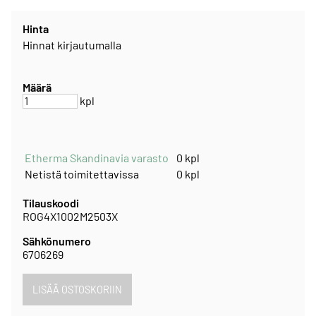
Hinta
Hinnat kirjautumalla
Määrä
kpl
Etherma Skandinavia varasto
0 kpl
Netistä toimitettavissa
0 kpl
Tilauskoodi
ROG4X1002M2503X
Sähkönumero
6706269