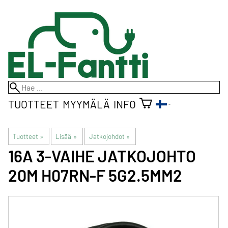
TUOTTEET
MYYMÄLÄ
INFO
Tuotteet
‪»
Lisää
‪»
Jatkojohdot
‪»
16A 3-VAIHE JATKOJOHTO
20M H07RN-F 5G2.5MM2