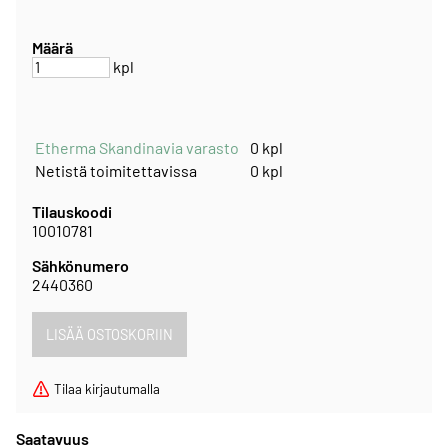
Määrä
kpl
Etherma Skandinavia varasto
0 kpl
Netistä toimitettavissa
0 kpl
Tilauskoodi
10010781
Sähkönumero
2440360
Tilaa kirjautumalla
Saatavuus