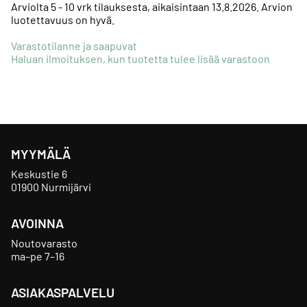
Arviolta
5 - 10 vrk tilauksesta, aikaisintaan 13.8.2026.
Arvion
luotettavuus on hyvä.
Varastotilanne ja saapuvat
Haluan ilmoituksen, kun tuotetta tulee lisää varastoon
MYYMÄLÄ
Keskustie 6
01900 Nurmijärvi
AVOINNA
Noutovarasto
ma–pe 7–16
ASIAKASPALVELU