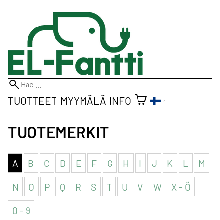
TUOTTEET
MYYMÄLÄ
INFO
TUOTEMERKIT
A
B
C
D
E
F
G
H
I
J
K
L
M
N
O
P
Q
R
S
T
U
V
W
X - Ö
0 - 9